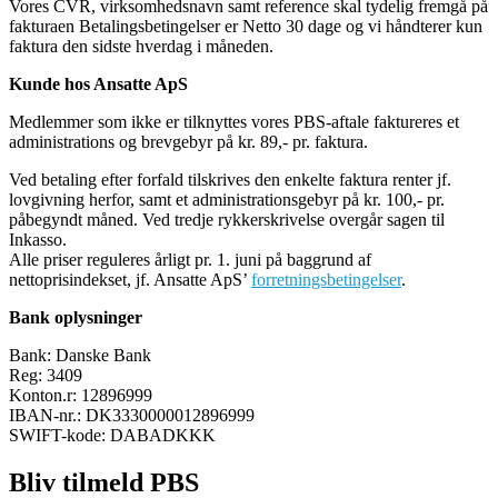
Vores CVR, virksomhedsnavn samt reference skal tydelig fremgå på
fakturaen Betalingsbetingelser er Netto 30 dage og vi håndterer kun
faktura den sidste hverdag i måneden.
Kunde hos Ansatte ApS
Medlemmer som ikke er tilknyttes vores PBS-aftale faktureres et
administrations og brevgebyr på kr. 89,- pr. faktura.
Ved betaling efter forfald tilskrives den enkelte faktura renter jf.
lovgivning herfor, samt et administrationsgebyr på kr. 100,- pr.
påbegyndt måned. Ved tredje rykkerskrivelse overgår sagen til
Inkasso.
Alle priser reguleres årligt pr. 1. juni på baggrund af
nettoprisindekset, jf. Ansatte ApS’
forretningsbetingelser
.
Bank oplysninger
Bank: Danske Bank
Reg: 3409
Konton.r: 12896999
IBAN-nr.: DK3330000012896999
SWIFT-kode: DABADKKK
Bliv tilmeld PBS