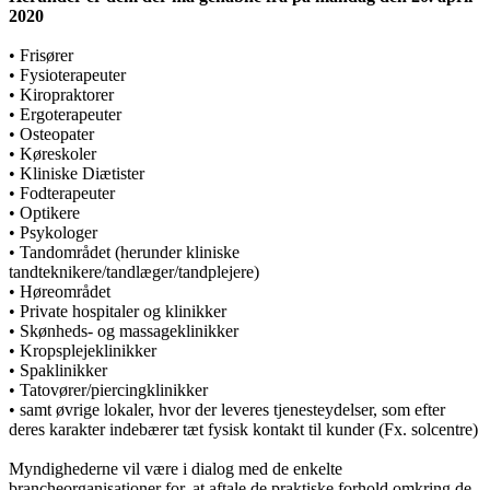
2020
• Frisører
• Fysioterapeuter
• Kiropraktorer
• Ergoterapeuter
• Osteopater
• Køreskoler
• Kliniske Diætister
• Fodterapeuter
• Optikere
• Psykologer
• Tandområdet (herunder kliniske
tandteknikere/tandlæger/tandplejere)
• Høreområdet
• Private hospitaler og klinikker
• Skønheds- og massageklinikker
• Kropsplejeklinikker
• Spaklinikker
• Tatovører/piercingklinikker
• samt øvrige lokaler, hvor der leveres tjenesteydelser, som efter
deres karakter indebærer tæt fysisk kontakt til kunder (Fx. solcentre)
Myndighederne vil være i dialog med de enkelte
brancheorganisationer for, at aftale de praktiske forhold omkring de