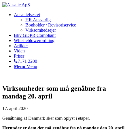
Ansættelsesret
HR Ansvarlig
Bogholder / Revisoriservice
Virksomhedsejer
Bliv GDPR Compliant
Whistleblowerordning
Artikler
Viden
Priser
7171 2200
Menu
Menu
Virksomheder som må genåbne fra
mandag 20. april
17. april 2020
Genåbning af Danmark sker som oplyst i etaper.
Herunder er dem der må genåbne fra på mandag den 20. april