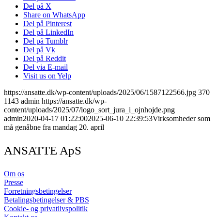
Del på X
Share on WhatsApp
Del på Pinterest
Del på LinkedIn
Del på Tumblr
Del på Vk
Del på Reddit
Del via E-mail
Visit us on Yelp
https://ansatte.dk/wp-content/uploads/2025/06/1587122566.jpg
370
1143
admin
https://ansatte.dk/wp-
content/uploads/2025/07/logo_sort_jura_i_ojnhojde.png
admin
2020-04-17 01:22:00
2025-06-10 22:39:53
Virksomheder som
må genåbne fra mandag 20. april
ANSATTE ApS
Om os
Presse
Forretningsbetingelser
Betalingsbetingelser & PBS
Cookie- og privatlivspolitik