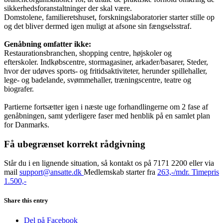
sikkerhedsforanstaltninger der skal være.
Domstolene, familieretshuset, forskningslaboratorier starter stille op
og det bliver dermed igen muligt at afsone sin fængselsstraf.
Genåbning omfatter ikke:
Restaurationsbranchen, shopping centre, højskoler og
efterskoler. Indkøbscentre, stormagasiner, arkader/basarer, Steder,
hvor der udøves sports- og fritidsaktiviteter, herunder spillehaller,
lege- og badelande, svømmehaller, træningscentre, teatre og
biografer.
Partierne fortsætter igen i næste uge forhandlingerne om 2 fase af
genåbningen, samt yderligere faser med henblik på en samlet plan
for Danmarks.
Få ubegrænset korrekt rådgivning
Står du i en lignende situation, så kontakt os på 7171 2200 eller via
mail
support@ansatte.dk
Medlemskab starter fra
263,-/mdr. Timepris
1.500,-
Share this entry
Del på Facebook