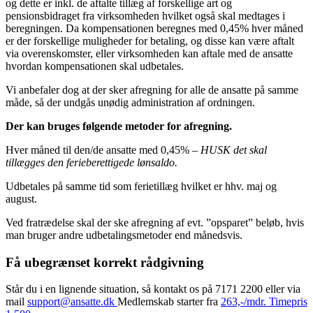
og dette er inkl. de aftalte tillæg af forskellige art og
pensionsbidraget fra virksomheden hvilket også skal medtages i
beregningen. Da kompensationen beregnes med 0,45% hver måned
er der forskellige muligheder for betaling, og disse kan være aftalt
via overenskomster, eller virksomheden kan aftale med de ansatte
hvordan kompensationen skal udbetales.
Vi anbefaler dog at der sker afregning for alle de ansatte på samme
måde, så der undgås unødig administration af ordningen.
Der kan bruges følgende metoder for afregning.
Hver måned til den/de ansatte med 0,45% –
HUSK det skal
tillægges den ferieberettigede lønsaldo.
Udbetales på samme tid som ferietillæg hvilket er hhv. maj og
august.
Ved fratrædelse skal der ske afregning af evt. ”opsparet” beløb, hvis
man bruger andre udbetalingsmetoder end månedsvis.
Få ubegrænset korrekt rådgivning
Står du i en lignende situation, så kontakt os på 7171 2200 eller via
mail
support@ansatte.dk
Medlemskab starter fra
263,-/mdr. Timepris