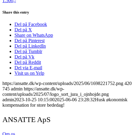
1.500,-
Share this entry
Del på Facebook
Del på X
Share on WhatsApp
Del på Pinterest
Del på LinkedIn
Del på Tumblr
Del på Vk
Del på Reddit
Del via E-mail
Visit us on Yelp
https://ansatte.dk/wp-content/uploads/2025/06/1698221752.png
420
745
admin
https://ansatte.dk/wp-
content/uploads/2025/07/logo_sort_jura_i_ojnhojde.png
admin
2023-10-25 10:15:00
2025-06-06 23:28:32
Husk økonomisk
kompensation for store bededag!
ANSATTE ApS
Om os