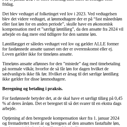
fridag.
Det blev vedtaget af folketinget ved lov i 2023. Ved vedtagelsen
blev det videre vedtaget, at lønmodtagere der er på “fast månedsløn
eller fast løn for en anden periode”, skulle have en økonomisk
kompensation med et ”særligt løntillæg”, da den ansatte fra 2024 vil
arbejde en dag mere end tidligere for den samme løn.
Løntillægget er således vedtaget ved lov og gælder ALLE former
for fastlønnede ansatte uanset om der er overenskomst eller ej.
Loven gælder ikke for timeløns ansatte.
Timeløns ansatte aflønnes for den ”mistede” dag med timebetaling
på normale vilkår, hvorfor de så får løn for dagen hvilket de
sædvanligvis ikke fik før. Hvilket er årsag til det særlige løntillæg
ikke gælder for disse lønmodtagere.
Beregning og betaling i praksis.
For fastlønnede betyder det, at de skal have et særligt tillæg på 0,45
% af deres årsløn. Det er beregnet til så det svarer til en ekstra dags
arbejde.
Optjening af den beregnede kompensation sker fra 1. januar 2024
og fremadrettet hvert år og beregnes af den ansattes fastaftalte løn,