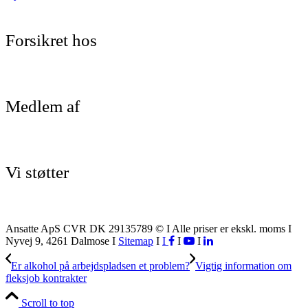
Forsikret hos
Medlem af
Vi støtter
Ansatte ApS CVR DK 29135789 © I Alle priser er ekskl. moms I
Nyvej 9, 4261 Dalmose I
Sitemap
I
I
I
I
Er alkohol på arbejdspladsen et problem?
Vigtig information om
fleksjob kontrakter
Scroll to top