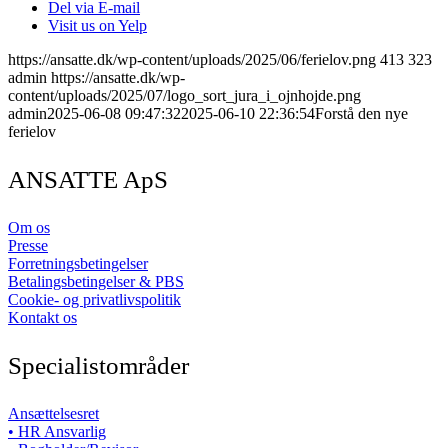
Del via E-mail
Visit us on Yelp
https://ansatte.dk/wp-content/uploads/2025/06/ferielov.png
413
323
admin
https://ansatte.dk/wp-
content/uploads/2025/07/logo_sort_jura_i_ojnhojde.png
admin
2025-06-08 09:47:32
2025-06-10 22:36:54
Forstå den nye
ferielov
ANSATTE ApS
Om os
Presse
Forretningsbetingelser
Betalingsbetingelser & PBS
Cookie- og privatlivspolitik
Kontakt os
Specialistområder
Ansættelsesret
• HR Ansvarlig