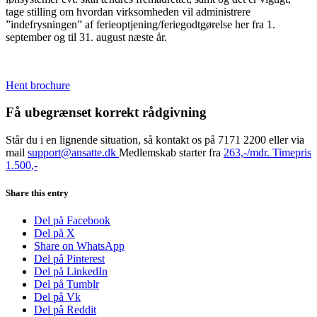
tage stilling om hvordan virksomheden vil administrere
”indefrysningen” af ferieoptjening/feriegodtgørelse her fra 1.
september og til 31. august næste år.
Hent
brochure
Få ubegrænset korrekt rådgivning
Står du i en lignende situation, så kontakt os på 7171 2200 eller via
mail
support@ansatte.dk
Medlemskab starter fra
263,-/mdr. Timepris
1.500,-
Share this entry
Del på Facebook
Del på X
Share on WhatsApp
Del på Pinterest
Del på LinkedIn
Del på Tumblr
Del på Vk
Del på Reddit