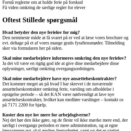
Forstå reglerne om at holde ferie på forskud
Få viden omkring de særlige regler for elever
Oftest Stillede spørgsmål
Hvad betyder den nye ferielov for mig?
Den nemmeste måde at få svaret på er ved at læse vores brochure og
evt. deltage på et af vores mange gratis fyraftensmøder. Tilmelding
sker via formularen her på siden.
Skal mine medarbejdere informeres omkring den nye ferielov?
Ja det vil være en rigtig god ide at give dine medarbejdere disse
oplysninger, særligt omkring overgangsordningen.
Skal mine medarbejdere have nye ansættelseskontrakter?
Det kommer meget an på hvad I har skrevet i de nuværende
ansættelseskontrakter omkring ferie, varsling om afholdelse i
opsigelse periode – så det KAN være nødvendigt at lave nye
ansættelseskontrakter, hvilket kan medføre varslinger – kontakt os
på 7171 2200 for hjælp.
Koster den nye lov mere for arbejdsgiverne?
Nej det bør den ikke gøre, og de fleste vil ikke mærke mere end, der
særligt i overgangs perioden er mere administration, og at egne
lønsystemer evt. skal ændres fremadrettet, samt og det er vigtigt,