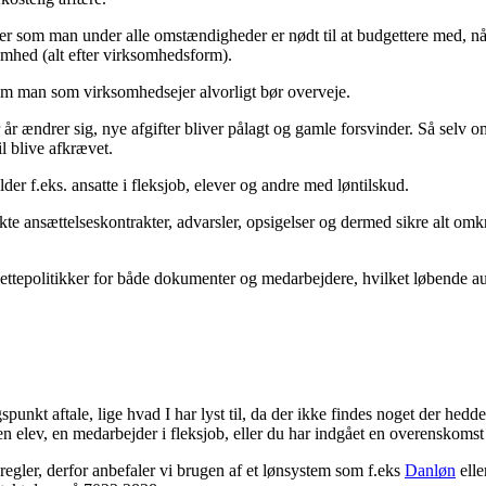
ler som man under alle omstændigheder er nødt til at budgettere med, n
somhed (alt efter virksomhedsform).
 som man som virksomhedsejer alvorligt bør overveje.
r år ændrer sig, nye afgifter bliver pålagt og gamle forsvinder. Så sel
il blive afkrævet.
er f.eks. ansatte i fleksjob, elever og andre med løntilskud.
 ansættelseskontrakter, advarsler, opsigelser og dermed sikre alt omkr
tepolitikker for både dokumenter og medarbejdere, hvilket løbende auto
unkt aftale, lige hvad I har lyst til, da der ikke findes noget der hed
r en elev, en medarbejder i fleksjob, eller du har indgået en overenskoms
sregler, derfor anbefaler vi brugen af et lønsystem som f.eks
Danløn
elle