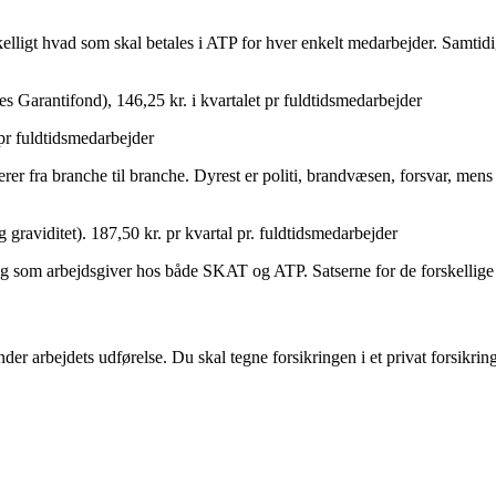
lligt hvad som skal betales i ATP for hver enkelt medarbejder. Samtidig
s Garantifond), 146,25 kr. i kvartalet pr fuldtidsmedarbejder
pr fuldtidsmedarbejder
rer fra branche til branche. Dyrest er politi, brandvæsen, forsvar, mens
graviditet). 187,50 kr. pr kvartal pr. fuldtidsmedarbejder
g som arbejdsgiver hos både SKAT og ATP. Satserne for de forskellige yde
arbejdets udførelse. Du skal tegne forsikringen i et privat forsikringss