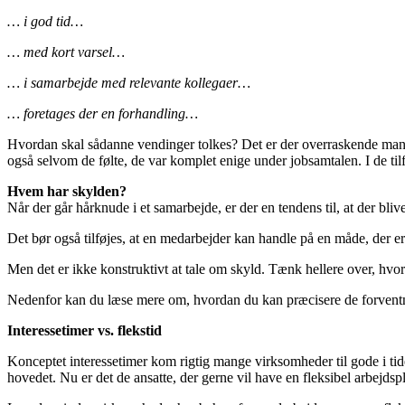
… i god tid…
… med kort varsel…
… i samarbejde med relevante kollegaer…
… foretages der en forhandling…
Hvordan skal sådanne vendinger tolkes? Det er der overraskende mange
også selvom de følte, de var komplet enige under jobsamtalen. I de tilfæ
Hvem har skylden?
Når der går hårknude i et samarbejde, er der en tendens til, at der bliv
Det bør også tilføjes, at en medarbejder kan handle på en måde, der er m
Men det er ikke konstruktivt at tale om skyld. Tænk hellere over, hvord
Nedenfor kan du læse mere om, hvordan du kan præcisere de forventnin
Interessetimer vs. flekstid
Konceptet interessetimer kom rigtig mange virksomheder til gode i tide
hovedet. Nu er det de ansatte, der gerne vil have en fleksibel arbejdsp