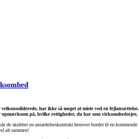
irksomhed
velkonsoliderede, har ikke så meget at miste ved en fejlansættelse.
r opmærksom på, hvilke rettigheder, du har som virksomhedsejer, h
år de skubber en ansættelseskontrakt henover bordet til en kommende k
evel alt sammen!