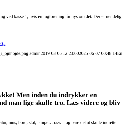
ng ved kasse 1, hvis en fagforening får nys om det. Der er uendeligt
0,-
a_i_ojnhojde.png
admin
2019-03-05 12:23:00
2025-06-07 00:48:14
En
lykke! Men inden du indrykker en
d man lige skulle tro. Læs videre og bliv
tur, mus, bord, stol, lampe… osv. – og bare det at skulle indrette