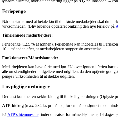
lønadministrator, hvor alt håndtering ligger på 89,- pr. lønseddel – k
Feriepenge
Når du starter med at betale løn til din første medarbejder skal du hus
virksomheden. (Bliv løbende opdateret omkring den nye ferielov på
A
Timelønnede medarbejdere:
Feriepenge (12,5 % af lønnen). Feriepenge kan indbetales til Feriekont
10. i måneden efter, at medarbejderen stopper sin ansættelse.
Funktionærer/Månedslønnede:
Medarbejderen kan have ferie med løn. Ud over lønnen i ferien har me
alle omstændigheder budgettere med udgiften, da den optjente godtgøre
penge i virksomheden til at dække udgiften.
Lovpligtige ordninger
Dernæst kommer en række bidrag til forskellige ordninger (Oplyste pri
ATP-bidrag
(max. 284 kr. pr måned, for en månedslønnet med mindst 1
På
ATP’s hjemmeside
finder du satser for månedslønnede, 14 dages lø