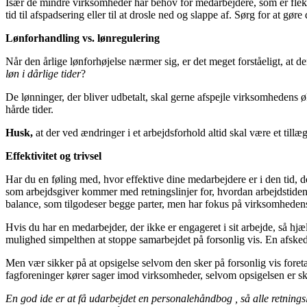
Især de mindre virksomheder har behov for medarbejdere, som er fleksib
tid til afspadsering eller til at drosle ned og slappe af. Sørg for at gø
Lønforhandling vs. lønregulering
Når den årlige lønforhøjelse nærmer sig, er det meget forståeligt, at de
løn i dårlige tider
?
De lønninger, der bliver udbetalt, skal gerne afspejle virksomhedens øk
hårde tider.
Husk,
at der ved ændringer i et arbejdsforhold altid skal være et till
Effektivitet og trivsel
Har du en føling med, hvor effektive dine medarbejdere er i den tid, de
som arbejdsgiver kommer med retningslinjer for, hvordan arbejdstiden b
balance, som tilgodeser begge parter, men har fokus på virksomheden
Hvis du har en medarbejder, der ikke er engageret i sit arbejde, så hj
mulighed simpelthen at stoppe samarbejdet på forsonlig vis. En afske
Men vær sikker på at opsigelse selvom den sker på forsonlig vis fore
fagforeninger kører sager imod virksomheder, selvom opsigelsen er sk
En god ide er at få udarbejdet en personalehåndbog , så alle retningsl