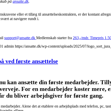
mskab på
ansatte.dk
.
vene eller et tillæg til ansættelseskontrakten, er der kontant afregni
svært at navigere rundt i.
ail
support@ansatte.dk
Medlemskab starter fra
263,-/mdr. Timepris 1.50
01
admin
https://ansatte.dk/wp-content/uploads/2025/07/logo_sort_jur
 ved første ansættelse
nu kan ansætte din første medarbejder. Til
verveje. For en medarbejder koster mere, en
r du bliver arbejdsgiver for første gang.
darbejder. Alene det at etablere en arbejdsplads med telefon, pc, tasta
kostelig affære.