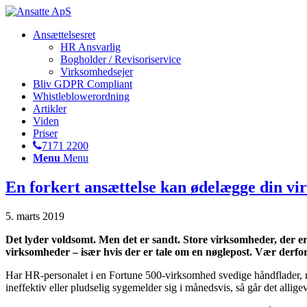
Ansættelsesret
HR Ansvarlig
Bogholder / Revisoriservice
Virksomhedsejer
Bliv GDPR Compliant
Whistleblowerordning
Artikler
Viden
Priser
7171 2200
Menu
Menu
En forkert ansættelse kan ødelægge din v
5. marts 2019
Det lyder voldsomt. Men det er sandt. Store virksomheder, der er 
virksomheder – især hvis der er tale om en nøglepost. Vær derfo
Har HR-personalet i en Fortune 500-virksomhed svedige håndflader, n
ineffektiv eller pludselig sygemelder sig i månedsvis, så går det allig