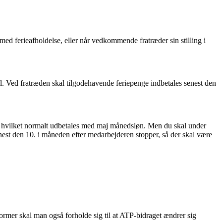
 med ferieafholdelse, eller når vedkommende fratræder sin stilling i
al. Ved fratræden skal tilgodehavende feriepenge indbetales senest den
g, hvilket normalt udbetales med maj månedsløn. Men du skal under
nest den 10. i måneden efter medarbejderen stopper, så der skal være
rmer skal man også forholde sig til at ATP-bidraget ændrer sig