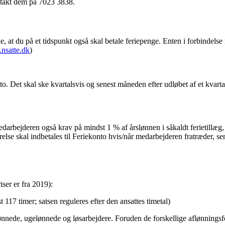
ontakt dem på 7023 3838.
ke, at du på et tidspunkt også skal betale feriepenge. Enten i forbindelse
nsatte.dk
)
o. Det skal ske kvartalsvis og senest måneden efter udløbet af et kvart
darbejderen også krav på mindst 1 % af årslønnen i såkaldt ferietillæ
lse skal indbetales til Feriekonto hvis/når medarbejderen fratræder, se
ser er fra 2019):
17 timer; satsen reguleres efter den ansattes timetal)
nnede, ugelønnede og løsarbejdere. Foruden de forskellige aflønningsfo