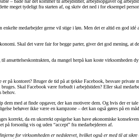
le – både når det kommer til arbejdstitler, arbejdsopgaver og arbejdsti
re dette meget tydeligt fra starten af, og skriv det ned i for eksempel per
n enkelte medarbejder gerne vil stige i løn. Men det er altid en god idé 
onomi. Skal det være fair for begge parter, giver det god mening, at der 
æg til ansættelseskontrakten, da mangel herpå kan koste virksomheden dyr
 er på kontoret? Bruger de tid på at tjekke Facebook, besvare private ma
ruges. Skal Facebook være forbudt i arbejdstiden? Eller skal medarbejder
s behov.
ælp dem med at finde opgaver, der kan motivere dem. Og hvis der er tale
digelse behøver ikke være en kampzone – det kan også gøres på en måde,
tages korrekt, da en ukorrekt opsigelse kan have økonomiske konsekvense
et på forsonlig vis og uden “accept” fra medarbejderen af.
injerne for virksomheden er nedskrevet, hvilket også er med til at sikr