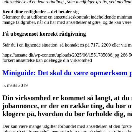
udarbejdelse af en lederhåndbog , som medfølger gratis, ved medle
Kend dine rettigheder – det betaler sig
Glemmer du at udforme en ansættelseskontrakt indeholdende minimumskra
mange faldgruber, når du har med ansættelser at gøre, og de kan være 
Få ubegrænset korrekt rådgivning
Står du i en lignende situation, så kontakt os på 7171 2200 eller via m
https://ansatte.dk/wp-content/uploads/2025/06/1551785086.jpg
266
5
forkert ansættelse kan ødelægge din virksomhed
Miniguide: Det skal du være opmærksom på
5. marts 2019
Din virksomhed er kommet så langt, at du 
jobannonce, er der en række ting, du bør o
klogere på, hvordan du bør forholde dig, nå
Der kan være mange udgifter forbundet med ansættelsen af den første me
lokaler, så et “fremmede” menneske kan være på stedet – er ofte en be