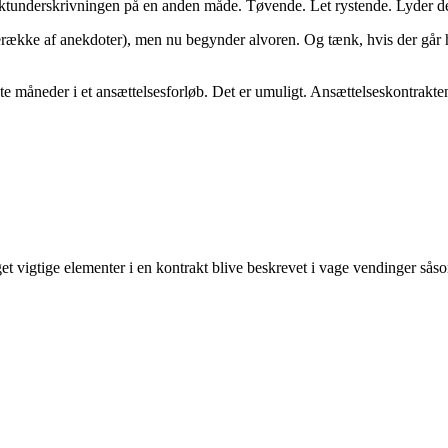
aktunderskrivningen på en anden måde. Tøvende. Let rystende. Lyder 
række af anekdoter), men nu begynder alvoren. Og tænk, hvis der går 
e måneder i et ansættelsesforløb. Det er umuligt. Ansættelseskontrakten
get vigtige elementer i en kontrakt blive beskrevet i vage vendinger sås