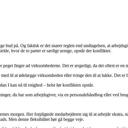
 bud på. Og faktisk er det snarer reglen end undtagelsen, at arbejdsgi
lde, hvor de to parter er særligt uenige, opstår der konflikter.
er peget fingre ad virksomhederne. Det er ærgerligt, da det oftest er en 
ed til at ødelægge virksomheden eller tvinge den til at lukke. Det er bar
an I kan nå til enighed – helst før konflikten opstår.
ger, du har som arbejdsgiver, via en personalehåndbog eller ved brug a
rnes morgen. Her forpligtede medarbejderen sig til at arbejde ekstra, nå
lads. Men denne fleksibilitet bør gå begge veje.