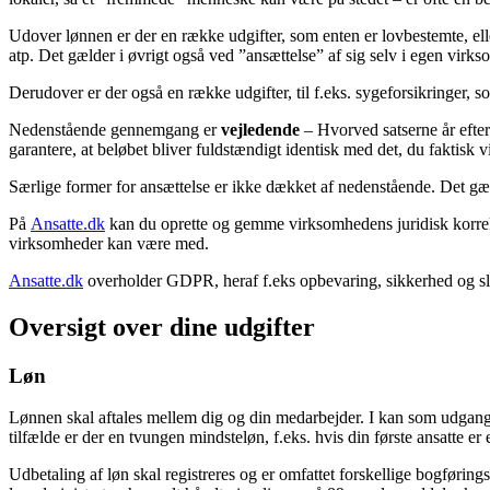
Udover lønnen er der en række udgifter, som enten er lovbestemte, el
atp. Det gælder i øvrigt også ved ”ansættelse” af sig selv i egen virk
Derudover er der også en række udgifter, til f.eks. sygeforsikringer,
Nedenstående gennemgang er
vejledende
– Hvorved satserne år efte
garantere, at beløbet bliver fuldstændigt identisk med det, du faktisk v
Særlige former for ansættelse er ikke dækket af nedenstående. Det gæld
På
Ansatte.dk
kan du oprette og gemme virksomhedens juridisk korrekte
virksomheder kan være med.
Ansatte.dk
overholder GDPR, heraf f.eks opbevaring, sikkerhed og slet
Oversigt over dine udgifter
Løn
Lønnen skal aftales mellem dig og din medarbejder. I kan som udgangsp
tilfælde er der en tvungen mindsteløn, f.eks. hvis din første ansatte e
Udbetaling af løn skal registreres og er omfattet forskellige bogføring