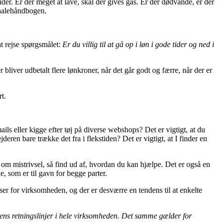
der. Er der meget at lave, skal der gives gas. Er der dødvande, er der
sonalehåndbogen.
at rejse spørgsmålet:
Er du villig til at gå op i løn i gode tider og ned i
bliver udbetalt flere lønkroner, når det går godt og færre, når der er
t.
ils eller kigge efter tøj på diverse webshops? Det er vigtigt, at du
en bare trække det fra i flekstiden? Det er vigtigt, at I finder en
 om mistrivsel, så find ud af, hvordan du kan hjælpe. Det er også en
 som er til gavn for begge parter.
r for virksomheden, og der er desværre en tendens til at enkelte
e ens retningslinjer i hele virksomheden. Det samme gælder for