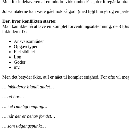
Men for indehaveren af en mindre virksomhed? Ja, der foregår kontr
Jobsamtalerne kan være gået nok så godt (med højt humør og en perle
Der, hvor konflikten starter
Man kan ikke nå at lave en komplet forventningsafstemning, de 3 først
inkluderer fx:
Ansvarsområder
Opgavetyper
Fleksibilitet
Løn
Goder
mv.
Men det betyder ikke, at I er nået til komplet enighed. For ofte vil me
… inkluderer blandt andet…
… ad hoc…
… i et rimeligt omfang…
… når der er behov for det…
… som udgangspunkt…