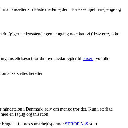
år man ansætter sin første medarbejder – for eksempel feriepenge og
v om du følger nedenstående gennemgang nøje kan vi (desværre) ikke
ing ansættelsesret for din nye medarbejder til
priser
hvor alle
matisk slettes herefter.
der mindsteløn i Danmark, selv om mange tror det. Kun i særlige
t med en faglig organisation.
r brugen af vores samarbejdspartner
SEROP ApS
som