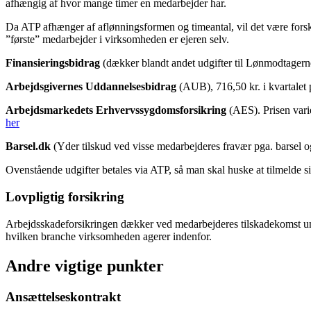
afhængig af hvor mange timer en medarbejder har.
Da ATP afhænger af aflønningsformen og timeantal, vil det være forske
”første” medarbejder i virksomheden er ejeren selv.
Finansieringsbidrag
(dækker blandt andet udgifter til Lønmodtagerne
Arbejdsgivernes Uddannelsesbidrag
(AUB), 716,50 kr. i kvartalet 
Arbejdsmarkedets Erhvervssygdomsforsikring
(AES). Prisen varie
her
Barsel.dk
(Yder tilskud ved visse medarbejderes fravær pga. barsel og 
Ovenstående udgifter betales via ATP, så man skal huske at tilmelde si
Lovpligtig forsikring
Arbejdsskadeforsikringen dækker ved medarbejderes tilskadekomst under 
hvilken branche virksomheden agerer indenfor.
Andre vigtige punkter
Ansættelseskontrakt